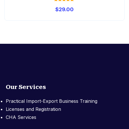
Rated
$
29.00
5.00
out of 5
Our Services
Practical Import-Export Business Training
Licenses and Registration
CHA Services