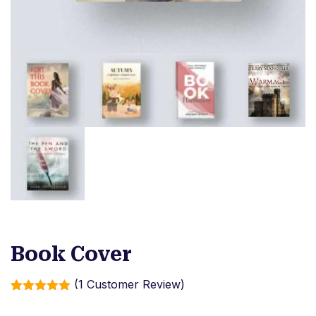
Book Cover
(
1
Customer Review)
Rated
1
5.00
out of 5