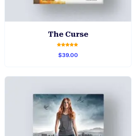
The Curse
Rated
$
39.00
5.00
out of 5